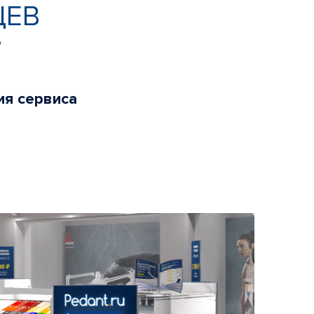
ЦЕВ
ь
ия сервиса