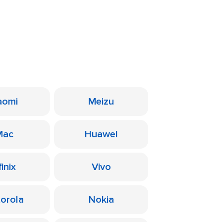
aomi
Meizu
Mac
Huawei
finix
Vivo
orola
Nokia