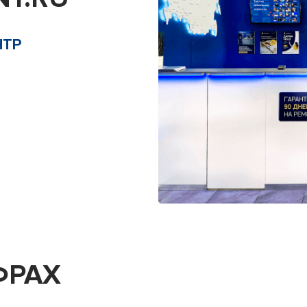
НТР
ФРАХ