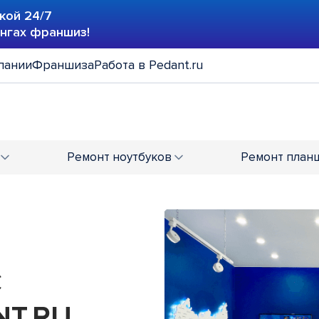
кой 24/7
ингах франшиз!
пании
Франшиза
Работа в Pedant.ru
Ремонт
ноутбуков
Ремонт
план
С
T.RU