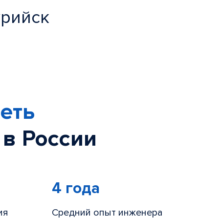
урийск
еть
 в России
4 года
ия
Средний опыт инженера