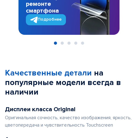
ремонте
смартфона
Подробнее
Item
1
of
Качественные детали
на
5
популярные
модели
всегда в
наличии
Дисплеи класса Original
Оригинальная сочность, качество изображения, яркость,
цветопередача и чувствительность Touchscreen