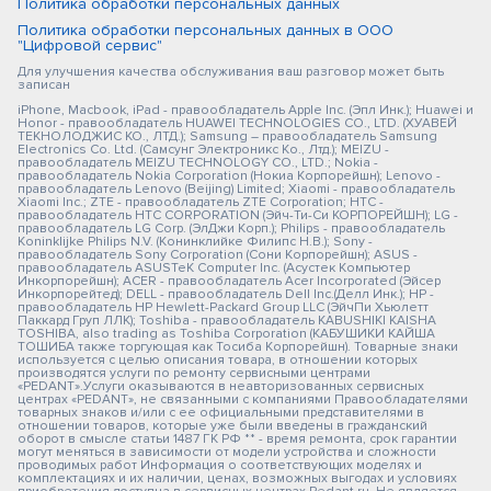
Политика обработки персональных данных
Политика обработки персональных данных в ООО
"Цифровой сервис"
Для улучшения качества обслуживания ваш разговор может быть
записан
iPhone, Macbook, iPad - правообладатель Apple Inc. (Эпл Инк.); Huawei и
Honor - правообладатель HUAWEI TECHNOLOGIES CO., LTD. (ХУАВЕЙ
ТЕКНОЛОДЖИС КО., ЛТД.); Samsung – правообладатель Samsung
Electronics Co. Ltd. (Самсунг Электроникс Ко., Лтд.); MEIZU -
правообладатель MEIZU TECHNOLOGY CO., LTD.; Nokia -
правообладатель Nokia Corporation (Нокиа Корпорейшн); Lenovo -
правообладатель Lenovo (Beijing) Limited; Xiaomi - правообладатель
Xiaomi Inc.; ZTE - правообладатель ZTE Corporation; HTC -
правообладатель HTC CORPORATION (Эйч-Ти-Си КОРПОРЕЙШН); LG -
правообладатель LG Corp. (ЭлДжи Корп.); Philips - правообладатель
Koninklijke Philips N.V. (Конинклийке Филипс Н.В.); Sony -
правообладатель Sony Corporation (Сони Корпорейшн); ASUS -
правообладатель ASUSTeK Computer Inc. (Асустек Компьютер
Инкорпорейшн); ACER - правообладатель Acer Incorporated (Эйсер
Инкорпорейтед); DELL - правообладатель Dell Inc.(Делл Инк.); HP -
правообладатель HP Hewlett-Packard Group LLC (ЭйчПи Хьюлетт
Паккард Груп ЛЛК); Toshiba - правообладатель KABUSHIKI KAISHA
TOSHIBA, also trading as Toshiba Corporation (КАБУШИКИ КАЙША
ТОШИБА также торгующая как Тосиба Корпорейшн). Товарные знаки
используется с целью описания товара, в отношении которых
производятся услуги по ремонту сервисными центрами
«PEDANT».Услуги оказываются в неавторизованных сервисных
центрах «PEDANT», не связанными с компаниями Правообладателями
товарных знаков и/или с ее официальными представителями в
отношении товаров, которые уже были введены в гражданский
оборот в смысле статьи 1487 ГК РФ ** - время ремонта, срок гарантии
могут меняться в зависимости от модели устройства и сложности
проводимых работ Информация о соответствующих моделях и
комплектациях и их наличии, ценах, возможных выгодах и условиях